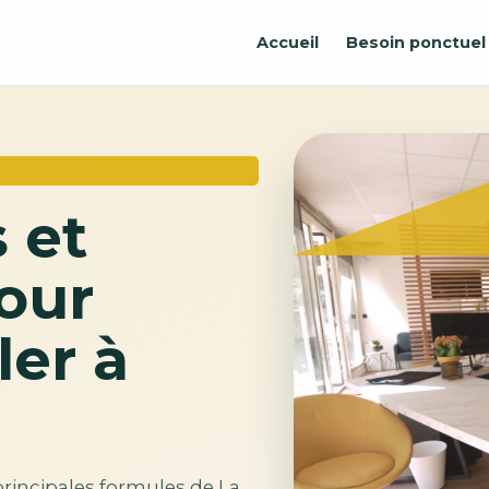
Accueil
Besoin ponctuel
 et
our
ler à
principales formules de La