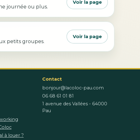
Voir la page
e journée ou plus.
Voir la page
ux petits groupes.
Contact
bonjour@lacoloc-pau.com
06 68 61 01 81
1 avenue des Vallées - 64000
Pau
working
 Coloc
l à louer ?