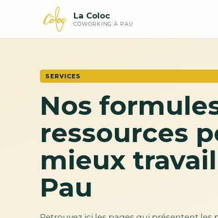
La Coloc
COWORKING À PAU
SERVICES
Nos formules
ressources p
mieux travail
Pau
Retrouvez ici les pages qui présentent les 