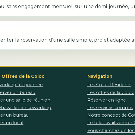
au, sans engagement mensuel, sur une demi-journée, un
er la réservation d’une salle simple, pro et adaptée a
 Offres de la Coloc
Navigation
orking à la journée
Les Coloc Résidents
erver un bureau
Les offres de la Coloc
er une salle de réunion
Réserver en ligne
étravailler en coworking
Les services compris
er un bureau
Notre concept de Co
er un local
Le télétravail version
Vous cherchez un loca