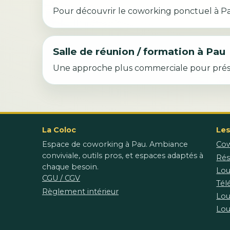
Pour découvrir le coworking ponctuel à P
Salle de réunion / formation à Pau
Une approche plus commerciale pour présent
La Coloc
Les
Espace de coworking à Pau. Ambiance
Cow
conviviale, outils pros, et espaces adaptés à
Rés
chaque besoin.
Lou
CGU / CGV
Tél
Règlement intérieur
Lou
Lou